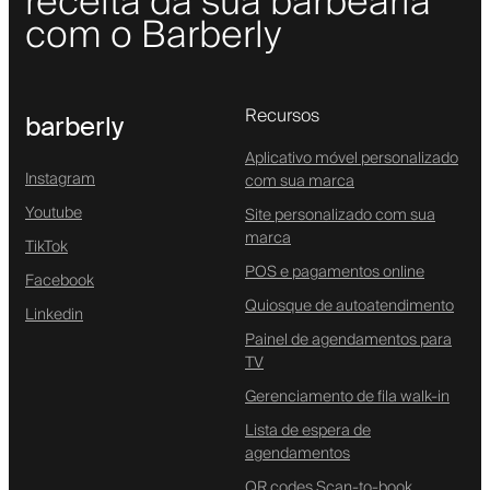
receita da sua barbearia
com o Barberly
Recursos
barberly
Aplicativo móvel personalizado
Instagram
com sua marca
Youtube
Site personalizado com sua
marca
TikTok
POS e pagamentos online
Facebook
Quiosque de autoatendimento
Linkedin
Painel de agendamentos para
TV
Gerenciamento de fila walk-in
Lista de espera de
agendamentos
QR codes Scan-to-book