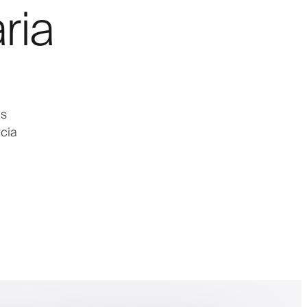
ria
as
cia