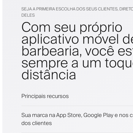
SEJA A PRIMEIRA ESCOLHA DOS SEUS CLIENTES, DIRET
DELES
Com seu próprio
aplicativo móvel d
barbearia, você es
sempre a um toqu
distância
Principais recursos
Agendamentos e lista de espera
Sua marca na App Store, Google Play e nos c
Pagamentos, depósito caução
dos clientes
Venda produtos de beleza
Envolva clientes com um programa de fide