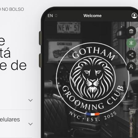
O NO BOLSO
e
tá
e de
elulares
lidade