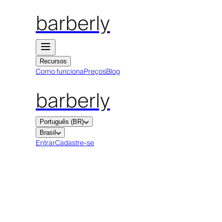
barberly
Recursos
Como funciona
Preços
Blog
barberly
Português (BR)
Brasil
Entrar
Cadastre-se