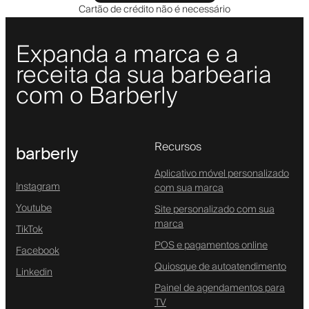
Cartão de crédito não é necessário
Expanda a marca e a
receita da sua barbearia
com o Barberly
Recursos
barberly
Aplicativo móvel personalizado
Instagram
com sua marca
Youtube
Site personalizado com sua
marca
TikTok
POS e pagamentos online
Facebook
Quiosque de autoatendimento
Linkedin
Painel de agendamentos para
TV