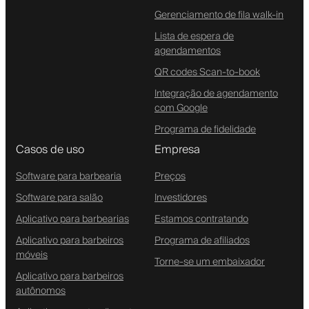
Gerenciamento de fila walk-in
Lista de espera de
agendamentos
QR codes Scan-to-book
Integração de agendamento
com Google
Programa de fidelidade
Casos de uso
Empresa
Software para barbearia
Preços
Software para salão
Investidores
Aplicativo para barbearias
Estamos contratando
Aplicativo para barbeiros
Programa de afiliados
móveis
Torne-se um embaixador
Aplicativo para barbeiros
autônomos