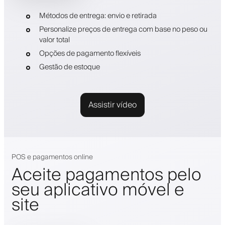
Métodos de entrega: envio e retirada
Personalize preços de entrega com base no peso ou
valor total
Opções de pagamento flexíveis
Gestão de estoque
Assistir vídeo
POS e pagamentos online
Aceite pagamentos pelo
seu aplicativo móvel e
site