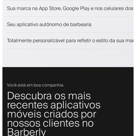
Agendamentos e lista de espera
Sua marca na App Store, Google Play e nos celulares dos c
Pagamentos, depósito caução
Venda produtos de beleza
Seu aplicativo autônomo de barbearia
Envolva clientes com um programa de fidelidade
Notificações push, SMS e email
Totalmente personalizável para refletir o estilo da sua mar
Você está em boa companhia
Descubra os mais
recentes aplicativos
móveis criados por
nossos clientes no
Barberly