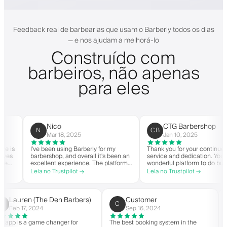
Feedback real de barbearias que usam o Barberly todos os dias
— e nos ajudam a melhorá-lo
Construído com
barbeiros, não apenas
para eles
Nico
CTG Barbershop
N
CB
Mar 18, 2025
Jan 10, 2025
I've been using Barberly for my
Thank you for your continued
barbershop, and overall it's been an
service and dedication. You have a
excellent experience. The platform
wonderful platform to do business
is easy to use, reliable, and has
with good spirit. Thank you from
Leia no Trustpilot →
Leia no Trustpilot →
streamlined my booking process.
CTG Barbershop.
Anytime I've had questions, they've
been quick to respond and very
helpful.
Lauren (The Den Barbers)
Customer
L(
C
Feb 17, 2024
Sep 16, 2024
The app is a game changer for
The best booking system in the