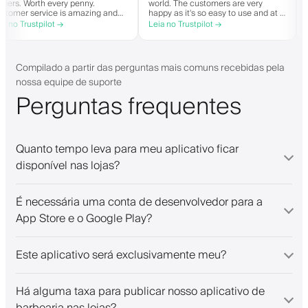
barbers. Worth every penny.
world. The customers are very
Customer service is amazing and
happy as it's so easy to use and at
helps with everything or whatever
great price. Plus, you get your own
Leia no Trustpilot →
Leia no Trustpilot →
they need. Definitely recommend.
personalised app, which is good fo
both Android and iOS. Love Barber
and their staff. Great bunch of
people offering a great booking
Compilado a partir das perguntas mais comuns recebidas pela
system.
nossa equipe de suporte
Perguntas frequentes
Quanto tempo leva para meu aplicativo ficar
disponível nas lojas?
É necessária uma conta de desenvolvedor para a
App Store e o Google Play?
Este aplicativo será exclusivamente meu?
Há alguma taxa para publicar nosso aplicativo de
barbearia nas lojas?