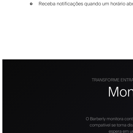
Receba notificações quando um horário abr
TRANSFORME ENTRA
Mon
O Barberly monitora co
compatível se torna dis
espera em u