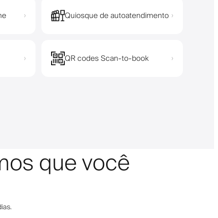
ne
Quiosque de autoatendimento
›
›
QR codes Scan-to-book
›
›
amos que você
ias.