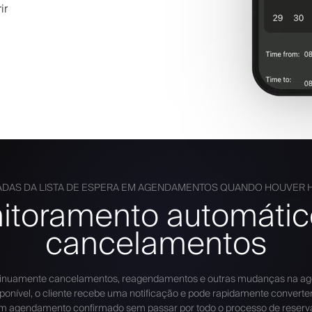
ir
DAS DA LISTA DE ESPERA EM AGENDAMENTOS QUANDO HOUVER H
itoramento automátic
cancelamentos
ntinuamente cancelamentos, reagendamentos e outras mudanças na ag
ponível, o cliente recebe uma notificação e pode rapidamente converter
m agendamento confirmado sem passar por todo o processo de reserv