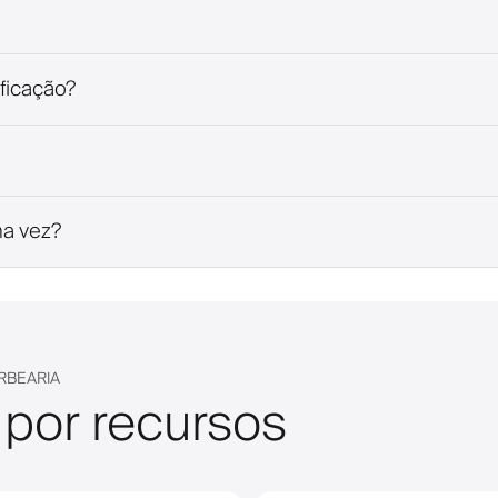
ficação?
ma vez?
RBEARIA
 por recursos