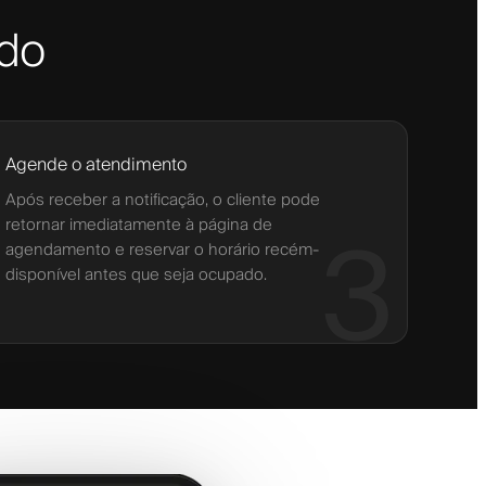
ado
Agende o atendimento
Após receber a notificação, o cliente pode
retornar imediatamente à página de
3
agendamento e reservar o horário recém-
disponível antes que seja ocupado.