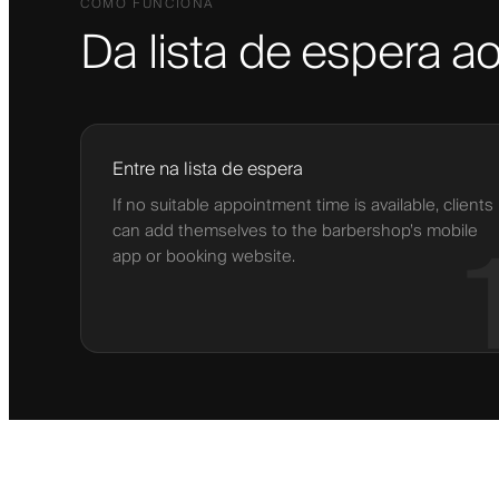
COMO FUNCIONA
Da lista de espera 
Entre na lista de espera
If no suitable appointment time is available, clients
can add themselves to the barbershop’s mobile
app or booking website.