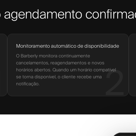
ao agendamento confirm
Monitoramento automático de disponibilidade
O Barberly monitora continuamente
cancelamentos, reagendamentos e novos
1
2
horários abertos. Quando um horário compatível
se torna disponível, o cliente recebe uma
notificação.