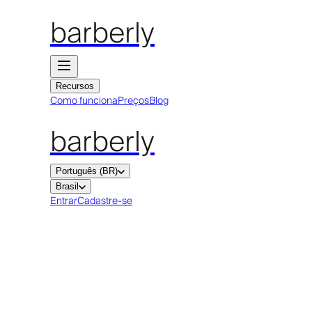
barberly
Recursos
Como funciona
Preços
Blog
barberly
Português (BR)
Brasil
Entrar
Cadastre-se