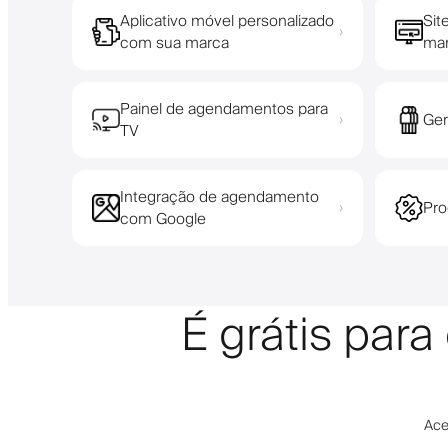
Aplicativo móvel personalizado
Sit
›
com sua marca
ma
Painel de agendamentos para
Ger
›
TV
Integração de agendamento
Pro
›
com Google
É grátis par
Ace