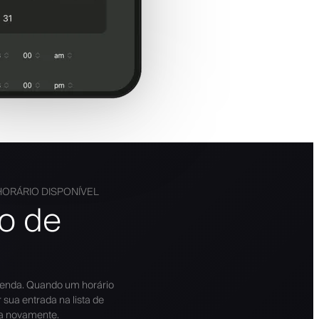
ORÁRIO DISPONÍVEL
o de
enda. Quando um horário
 sua entrada na lista de
a novamente.