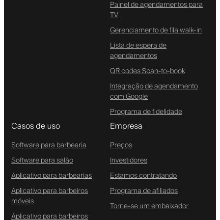
Painel de agendamentos para
TV
Gerenciamento de fila walk-in
Lista de espera de
agendamentos
QR codes Scan-to-book
Integração de agendamento
com Google
Programa de fidelidade
Casos de uso
Empresa
Software para barbearia
Preços
Software para salão
Investidores
Aplicativo para barbearias
Estamos contratando
Aplicativo para barbeiros
Programa de afiliados
móveis
Torne-se um embaixador
Aplicativo para barbeiros