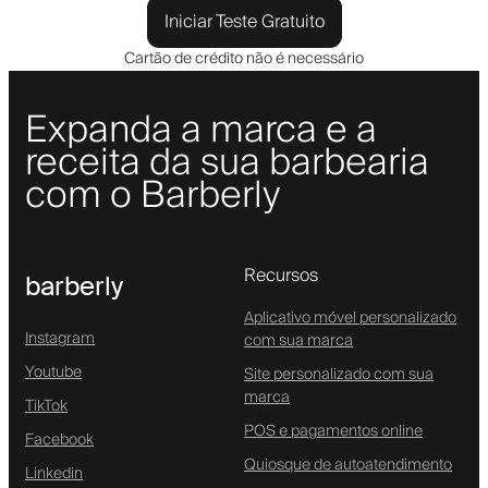
Iniciar Teste Gratuito
Cartão de crédito não é necessário
Expanda a marca e a
receita da sua barbearia
com o Barberly
Recursos
barberly
Aplicativo móvel personalizado
Instagram
com sua marca
Youtube
Site personalizado com sua
marca
TikTok
POS e pagamentos online
Facebook
Quiosque de autoatendimento
Linkedin